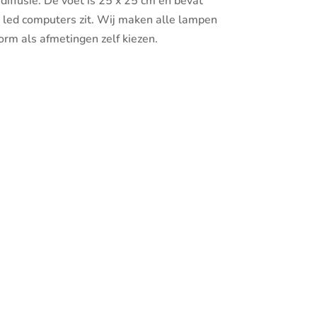
diffusie. De voet is 25 x 25 cm en bevat
ze led computers zit. Wij maken alle lampen
rm als afmetingen zelf kiezen.