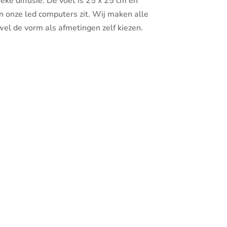
eke diffusie. De voet is 25 x 25 cm en
in onze led computers zit. Wij maken alle
el de vorm als afmetingen zelf kiezen.