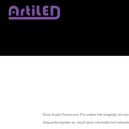
Onze Audio Processors Pro maken het mogelijk om onze 
frequentie banden en stuurt deze informatie het netwer